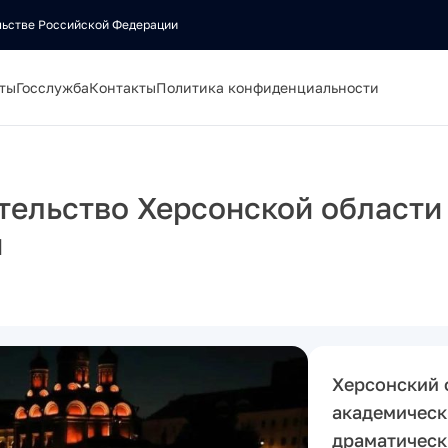
льстве Российской Федерации
ты
Госслужба
Контакты
Политика конфиденциальности
тельство Херсонской области
и
Херсонский 
академическ
драматически