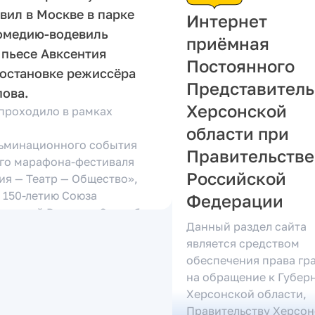
вил в Москве в парке
Интернет
омедию-водевиль
приёмная
 пьесе Авксентия
Постоянного
постановке режиссёра
Представитель
пова.
Херсонской
проходило в рамках
области при
льминационного события
Правительстве
го марафона-фестиваля
Российской
ия — Театр — Общество»,
 150-летию Союза
Федерации
деятелей России. Спасибо
Данный раздел сайта
ленные фотоматериалы
является средством
 Правления Херсонского…
обеспечения права гр
Читать
на обращение к Губер
Херсонской области,
Правительству Херсо