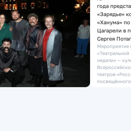
года предста
«Зарядье» к
«Ханума» по
Цагарели в 
Сергея Пота
Мероприятие 
«Театральной
недели» — ку
Всероссийско
театров «Росс
посвящённого
театральных 
за предостав
Председателю
04.08.2026