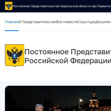
Постоянное Представительство Херсонской области при Правите
Главная
О Представительстве
Все новости
Структура
Докумен
Постоянное Представи
Российской Федераци